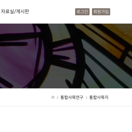
자료실/게시판
로그인
회원가입
사진앨범
동영상앨범
문서자료
주보안내
공지사항
소통공간
질문답변
통합사목연구
통합사목지