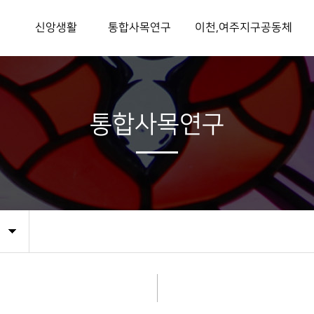
개
신앙생활
통합사목연구
이천,여주지구공동체
침
미사시간
본당사목방문
이천소속본당
입교안내
본당사목
성지
총회장
기본교리
사회사목
시설 및 기관
통합사목연구
매일미사
통합사목지
교육기관
회
성사안내
통합사목 자료실
수도회
안내
예비자교리게시판
교회영성
교우와 거래해요
 길
연령회공지게시판
공생공빈나눔실천
이천,여주지구공동체게시판