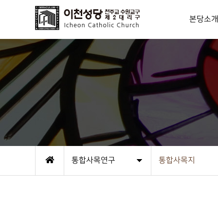
본당소
사목방
신부님
역대성직자/
연혁
상임위원
본당사무실
성당오시는
통합사목연구
통합사목지