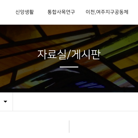
개
신앙생활
통합사목연구
이천,여주지구공동체
침
미사시간
본당사목방문
이천소속본당
입교안내
본당사목
성지
총회장
기본교리
사회사목
시설 및 기관
자료실/게시판
매일미사
통합사목지
교육기관
회
성사안내
통합사목 자료실
수도회
안내
예비자교리게시판
교회영성
교우와 거래해요
 길
연령회공지게시판
공생공빈나눔실천
이천,여주지구공동체게시판