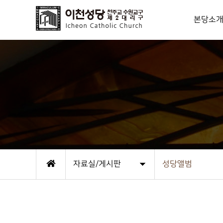
본당소
사목방
신부님
역대성직자/
연혁
상임위원
본당사무실
성당오시는
자료실/게시판
성당앨범