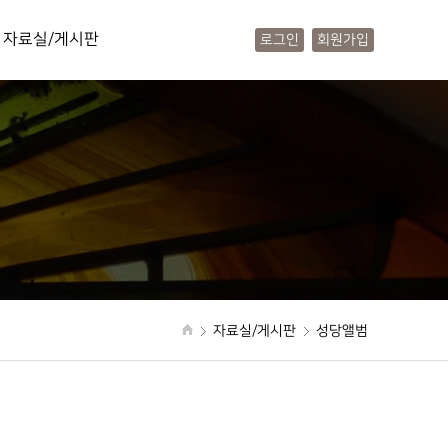
자료실/게시판
로그인
회원가입
사진앨범
동영상앨범
문서자료
주보안내
공지사항
소통공간
질문답변
자료실/게시판
성당앨범