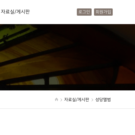
자료실/게시판
로그인
회원가입
사진앨범
동영상앨범
문서자료
주보안내
공지사항
소통공간
질문답변
자료실/게시판
성당앨범