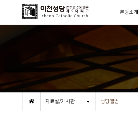
본당소
사목방
신부님
역대성직자/
연혁
상임위원
본당사무실
성당오시는
자료실/게시판
성당앨범