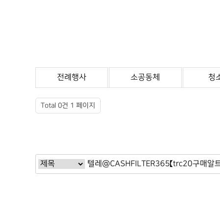
전례행사
소공동체
청
Total 0건
1 페이지