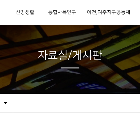
개
신앙생활
통합사목연구
이천,여주지구공동체
침
미사시간
본당사목방문
이천소속본당
입교안내
본당사목
성지
총회장
기본교리
사회사목
시설 및 기관
자료실/게시판
매일미사
통합사목지
교육기관
회
성사안내
통합사목 자료실
수도회
안내
예비자교리게시판
교회영성
교우와 거래해요
 길
연령회공지게시판
공생공빈나눔실천
이천,여주지구공동체게시판